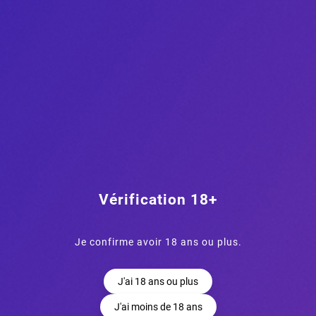
Toutes Les Promotio
Avis
e-segarette jetables class Puff ! Vous n’avez plus besoin
Vérification 18+
Je confirme avoir 18 ans ou plus.
J'ai 18 ans ou plus
J'ai moins de 18 ans